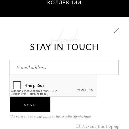
КОЛЛЕКЦИИ
subscribe
10 ШАГОВ К ВАШИМ
ОТНОШЕНИЯМ
Фев
26
STAY IN TOUCH
ИТАК, КАК ЖЕ ВЕРНУТЬ/НАЙТИ/
ОБРЕСТИ ЛЮБОВЬ..?
Фев
26
SEND
Авторские права © 2021 Christinabati. Все
*At vero eos et accusamus et iusto odio dignissimos
права защищены.
Prevent This Pop-up